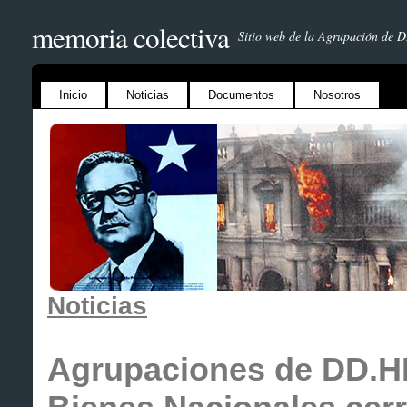
memoria colectiva
Sitio web de la Agrupación de 
Inicio
Noticias
Documentos
Nosotros
Noticias
Agrupaciones de DD.HH