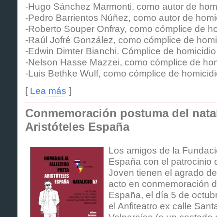
-Hugo Sánchez Marmonti, como autor de homic
-Pedro Barrientos Núñez, como autor de homici
-Roberto Souper Onfray, como cómplice de hom
-Raúl Jofré González, como cómplice de homici
-Edwin Dimter Bianchi. Cómplice de homicidio 
-Nelson Hasse Mazzei, como cómplice de homic
-Luis Bethke Wulf, como cómplice de homicidio
[
Lea más
]
Conmemoración postuma del natal
Aristóteles España
Los amigos de la Fundació
España con el patrocinio
Joven tienen el agrado de i
acto en conmemoración del
España, el día 5 de octub
el Anfiteatro ex calle Sant
Valparaíso (a un costado