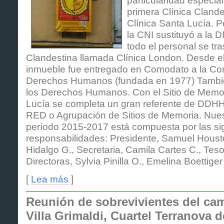
primera Clínica Clande
Clínica Santa Lucía. 
la CNI sustituyó a la D
todo el personal se tra
Clandestina llamada Clínica London. Desde e
inmueble fue entregado en Comodato a la Co
Derechos Humanos (fundada en 1977) Tambié
los Derechos Humanos. Con el Sitio de Memor
Lucía se completa un gran referente de DDHH 
RED o Agrupación de Sitios de Memoria. Nuest
período 2015-2017 está compuesta por las si
responsabilidades: Presidente, Samuel Housto
Hidalgo G., Secretaria, Camila Cartes C., Tesor
Directoras, Sylvia Pinilla O., Emelina Boettige
[
Lea más
]
Reunión de sobrevivientes del ca
Villa Grimaldi, Cuartel Terranova 